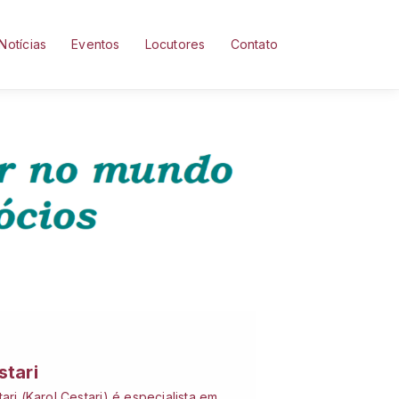
Notícias
Eventos
Locutores
Contato
stari
ari (Karol Cestari) é especialista em