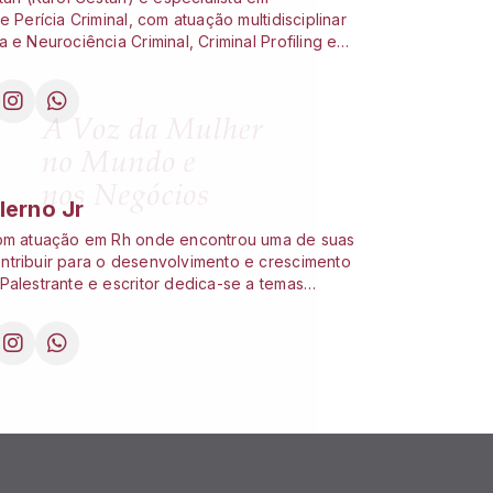
e Perícia Criminal, com atuação multidisciplinar
 e Neurociência Criminal, Criminal Profiling e
Forense. Destaca-se na investigação de crimes
nálise de evidências digitais e aplicação de
Artificial para inovação pericial. Coordenadora
nto de Criminologia e Enfrentamento à
esponsável técnica da INFRAJUS e CEO do
o Forense, possui reconhecimento acadêmico
.
lerno Jr
com atuação em Rh onde encontrou uma de suas
tribuir para o desenvolvimento e crescimento
Palestrante e escritor dedica-se a temas
toconhecimento, espiritualidade e
de sempre buscando inspirar os que cruzam seu
rmado em Ciências da Computação possui MBA
BA em Produtividade e Liderança e atualmente
sicologia aprofundando conhecimento da
portamento humano. Frequentador e
de casas espíritas encontrando na
de uma fonte de força e equilíbrio.